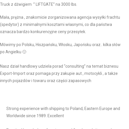
Truck z dźwigiem ” LIFTGATE” na 3000 lbs.
Mała, prężna , znakomicie zorganizowana agencja wysyłki frachtu
(spedytor) z minimalnymi kosztami własnymi, co dla państwa
oznacza bardzo konkurencyjne ceny przesyłek.
Mówimy
po Polsku, Hiszpańsku, Włosku, Japońsku oraz.. kilka słów
po Angielku 🙂
Nasz dział handlowy udziela porad “consulting” na temat biznesu
Export-Import oraz pomaga przy zakupie aut , motocykli , a także
innych pojazdów i towaru oraz części zapasowych
Strong experience with shipping to Poland, Eastern Europe and
Worldwide since 1989. Excellent